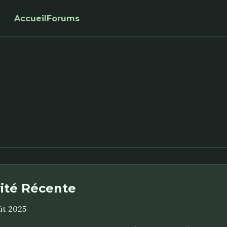
Accueil
Forums
vité Récente
ût 2025